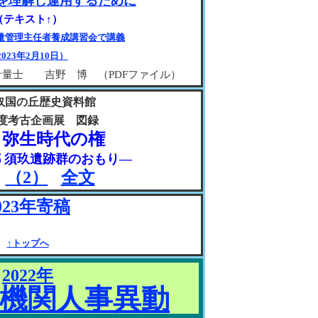
を理解し運用するために
（テキスト↑）
量管理主任者養成講習会で講義
2023年2月10日）
計量士 吉野 博 （PDFファイル）
奴国の丘歴史資料館
年度考古企画展 図録
 弥生時代の権
 須玖遺跡群のおもり―
（2）
全文
023年寄稿
↑トップへ
2022年
機関人事異動