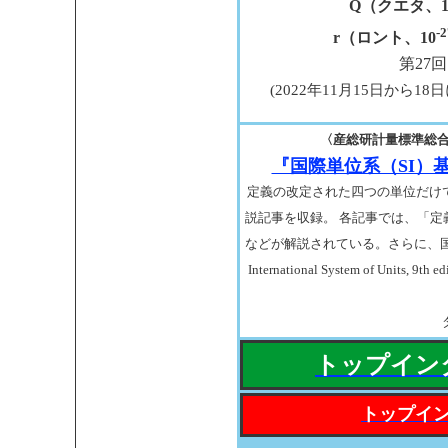
Q（クエタ、1
-2
r（ロント、10
第27
(2022年11月15日から
〈産総研計量標準総合セ
『国際単位系（SI）
定義の改定された四つの単位だけ
説記事を収録。 各記事では、「
などが解説されている。さらに、国際
International System of Uni
トップインタ
トップイン