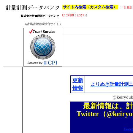
サイト内検索（カスタム検索）
（
『計量計
ひご利用ください
）
＜計量計測情報総合サイト＞
更新
よりぬき計量計測
情報
@keiryo
最新情報は、
Twitter（@keiry
Tweet