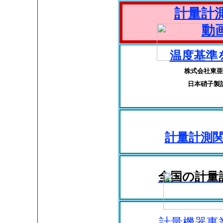
計量計
動
温度基準
株式会社東亜
日本硝子製
計量計測
全国の計量
計量機器事