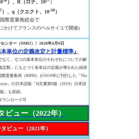
30
27
0
）、R（ロナ、10
）
7
-30
）、q（クエクト、10
）
回国際度量衡総会で
18日にかけてフランスのベルサイユで開催)
ンター（NMIJ）〉2020年4月9日
基本単位の定義改定と計量標準』
でなく、七つの基本単位のそれぞれについての解
定義定数」にもとづく各単位の定義が導かれた経緯
度量衡局（BIPM）が2019年に刊行した「The
ts, 9th edition」の日本語版「SI文書第9版（2019）日本語
版」も収録。
ダウンロード可
ビュー（2022年）
タビュー（2021年）