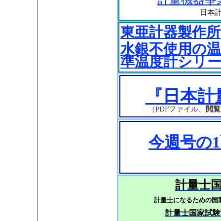
日本
東亜計器製作所
水銀不使用の
準温度計シリ
『日本計
（PDFファイル、
閲覧
今週号の
計量士
計量士になるための国
計量士国家試験