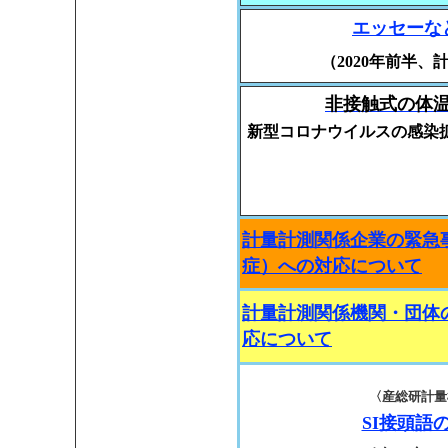
エッセーな
（2020年前半、
非接触式の体
新型コロナウイルスの感染
計量計測関係企業の緊急
症）への対応について
計量計測関係機関・団体
応について
〈産総研計量標
SI接頭語