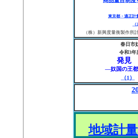
商品量目制度
東京都・適正計
（
（株）新興度量衡製作所
春日市
令和3
発見
―奴国の王都
（1）
2
地域計量