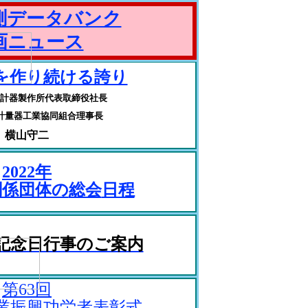
測データバンク
画ニュース
を作り続ける誇り
計器製作所代表取締役社長
計量器工業協同組合理事長
横山守二
202
2
年
関係団体の
総会
日程
記念日行事のご案内
第63回
業振興功労者表彰式