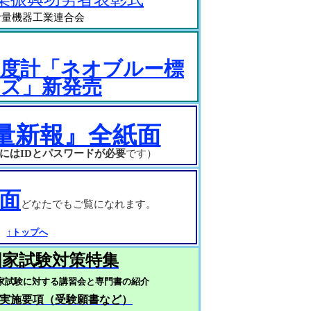
計量機器工業連合会
温度計「ネオブルー標
ーズ」新発売
量新報』全紙面
にはIDとパスワードが必要
です）
1面
どなたでもご覧になれます。
↑トップへ
国家試験対策特集
家試験に対する講習会と専門書の紹介
実施要項（受験願書など）