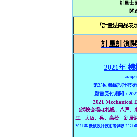
計量士
関
「計量法商品表
計量計測
2021年
2021年
第25回機械設計技術者
願書受付期間：2021
2021 Mechanical 
（試験会場は札幌、八戸、
江、大阪、呉、高松、新居浜
2021年 機械設計技術者試験 2021