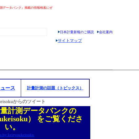
測データバンク』掲載の情報検索にぜ
日本計量新報のご購読
会社案内
サイトマップ
さいとまっぷ
ニュース
計量計測の話題（トピックス）
ukeisokuからのツイート
計量計測データバンクの
oukeisoku）
をご覧くださ
い。
s by keiryoukeisoku