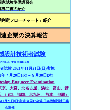
国家試験準備講習会
連専門書の紹介
示判定
フローチャート」紹介
関連企業の決算報告
 機械設計技術者試験
11月21日(日)実施 全国17会場
試験 2021年11月21日(日)実施
年７月20日(火)～９月30日(木)
Design Engineer Examination
東京、大宮、北名古屋、浜松、富山、鯖
、山口、福岡、北九州、 熊本、那覇）
年11月21日(日)実施 全国17会場 日本機械設計工業
会主催