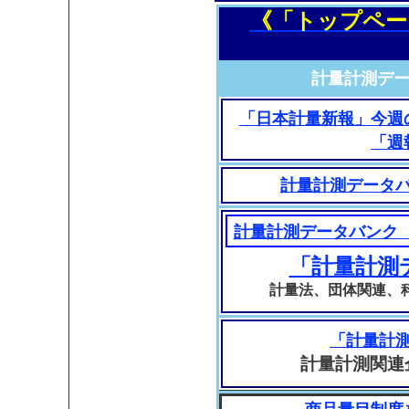
《「トップペー
計量計測デ
「日本計量新報」今週
「週
計量計測データ
計量計測データバンク 
「計量計測
計量法、団体関連、
「計量計
計量計測関連