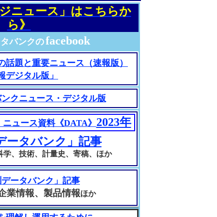
ジニュース」はこちらか
ら》
facebook
ータバンクの
の話題と重要ニュース（速報版）
報デジタル版」
バンクニュース・デジタル版
2023年
ニュース資料《DATA》
データバンク」記事
科学、技術、計量史、寄稿、ほか
測データバンク」記事
企業情報、製品情報
ほか